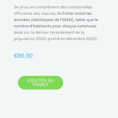
De plus, en complément des coordonnées
officielles des mairies,
le fichier inclut les
données statistiques de l’INSEE, telles que le
nombre d’habitants pour chaque commune
,
basé sur le dernier recensement de la
population (2020 publié en décembre 2022).
€
86,00
quantité
AJOUTER AU
PANIER
de
Emails
des
guichets
publics
-