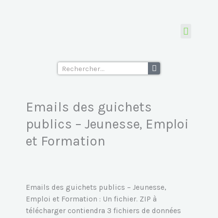
Aller
des
au
guichets
contenu
publics
-
Tous les fichiers d’emails
Ecoles supérieu
Jeunesse,
Rechercher
Emploi
et
Formation
Emails des guichets
publics – Jeunesse, Emploi
et Formation
Emails des guichets publics – Jeunesse,
Emploi et Formation : Un fichier. ZIP à
télécharger contiendra 3 fichiers de données