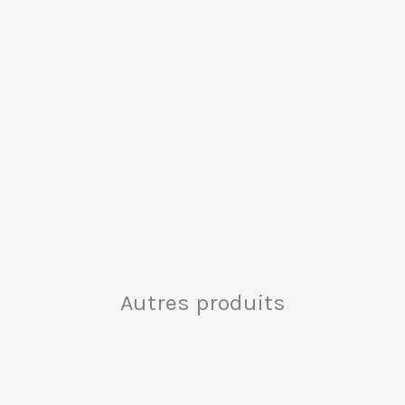
Jeunesse,
Emploi
et
Formation
Autres produits