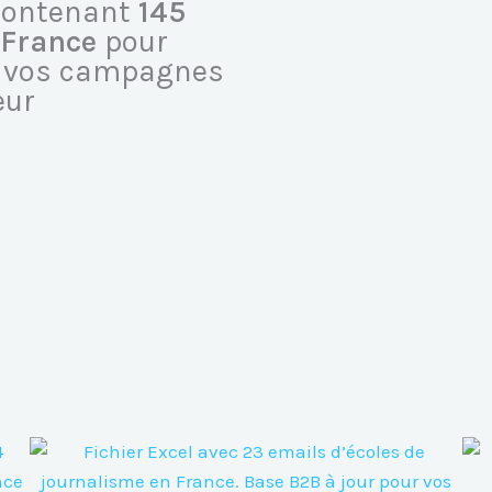
 contenant
145
 France
pour
et vos campagnes
eur