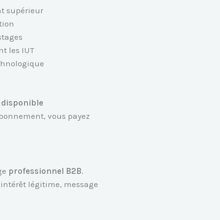
nt supérieur
tion
stages
t les IUT
echnologique
t
disponible
abonnement, vous payez
age
professionnel B2B
.
 intérêt légitime, message