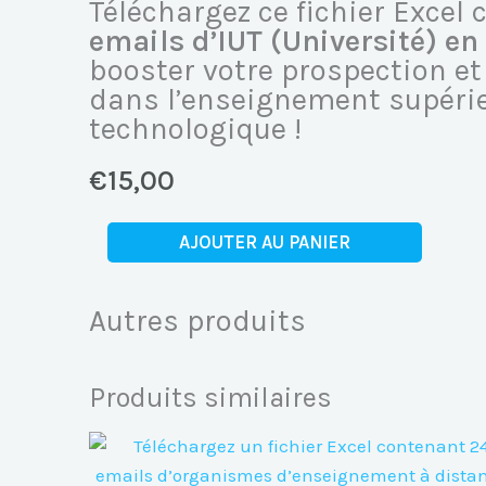
Téléchargez ce fichier Excel
emails d’IUT (Université) en
booster votre prospection 
dans l’enseignement supéri
technologique !
€
15,00
quantité
AJOUTER AU PANIER
de
Fichier
Autres produits
Excel
:
145
Produits similaires
Emails
d’IUT
(Instituts