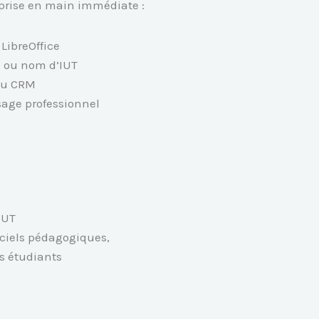
prise en main immédiate :
LibreOffice
al ou nom d’IUT
 ou CRM
sage professionnel
IUT
giciels pédagogiques,
s étudiants