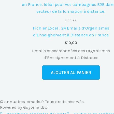
Universitaires
de
Technologie)
Ecoles
en
Fichier Excel : 24 Emails d’Organismes
France
d’Enseignement à Distance en France
€
10,00
Emails et coordonnées des Organismes
d’Enseignement à Distance
AJOUTER AU PANIER
© annuaires-emails.fr Tous droits réservés.
Powered by Guyomar.EU
Conditions générales de vente
politique de confiden