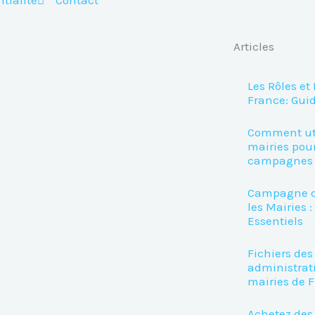
Articles
Les Rôles et
France: Gui
Comment util
mairies pour
campagnes 
Campagne d
les Mairies :
Essentiels
Fichiers des
administrat
mairies de 
Achetez des 