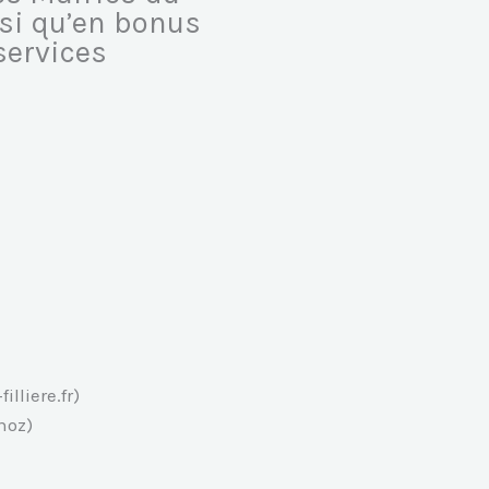
nsi qu’en bonus
services
lliere.fr)
noz)