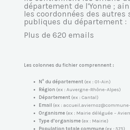
département de l’Yonne ; ai
les coordonnées des autres 
publiques du département :
Plus de 620 emails
Les colonnes du fichier comprennent :
N° du département
(ex : 01-Ain)
Région
(ex : Auvergne-Rhône-Alpes)
Département
(ex : Cantal)
Email
(ex : accueil.aviernoz@commune-fi
Organisme
(ex : Mairie déléguée – Avier
Type d’organisme
(ex : Mairie)
Population totale commune
(ex : 575)