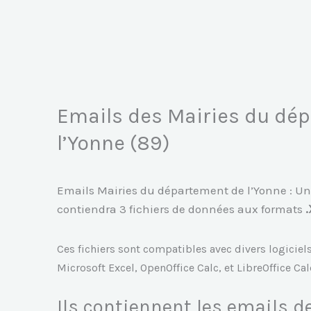
Aller
au
contenu
Emails des Mairies du dé
l’Yonne (89)
Emails Mairies du département de l’Yonne : Un 
contiendra 3 fichiers de données aux formats
.
Ces fichiers sont compatibles avec divers logiciel
Microsoft Excel, OpenOffice Calc, et LibreOffice Cal
Ils contiennent les emails d