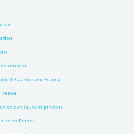
nance
tation
ions
ts vérifiés)
tion d’Apprentis en France
n France
Écoles publiques et privées)
ersité en France