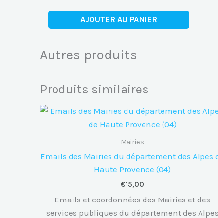
quantité
AJOUTER AU PANIER
de
Emails
Autres produits
des
Mairies
du
Produits similaires
département
de
l'Yonne
(89)
Mairies
Emails des Mairies du département des Alpes 
Haute Provence (04)
€
15,00
Emails et coordonnées des Mairies et des
services publiques du département des Alpe