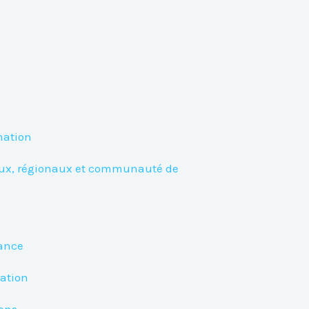
mation
aux, régionaux et communauté de
nance
tation