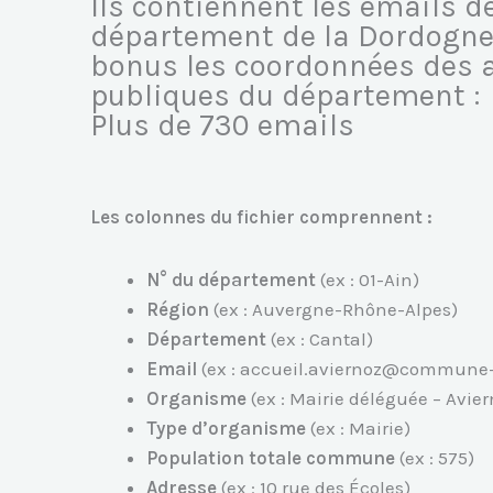
Ils contiennent les emails d
département de la Dordogne 
bonus les coordonnées des a
publiques du département :
Plus de 730 emails
Les colonnes du fichier comprennent :
N° du département
(ex : 01-Ain)
Région
(ex : Auvergne-Rhône-Alpes)
Département
(ex : Cantal)
Email
(ex : accueil.aviernoz@commune-fi
Organisme
(ex : Mairie déléguée – Avier
Type d’organisme
(ex : Mairie)
Population totale commune
(ex : 575)
Adresse
(ex : 10 rue des Écoles)