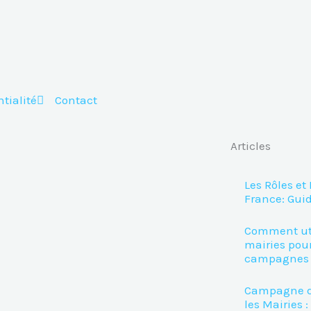
tialité
Contact
Articles
Les Rôles et
France: Gui
Comment util
mairies pour
campagnes 
Campagne d
les Mairies :