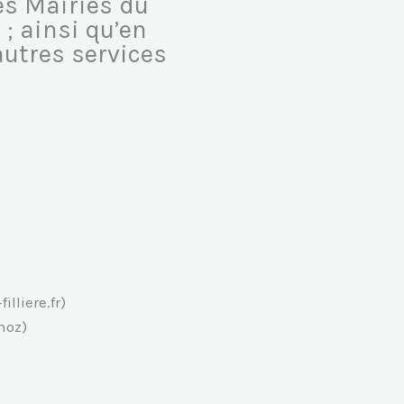
es Mairies du
; ainsi qu’en
utres services
lliere.fr)
noz)