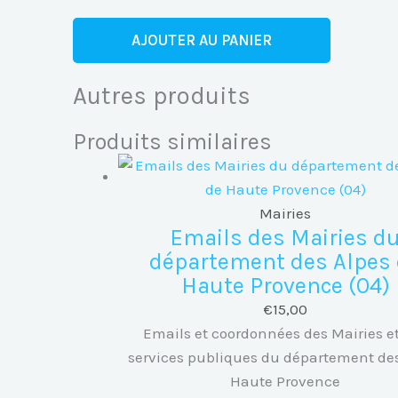
quantité
AJOUTER AU PANIER
de
Emails
Autres produits
des
Mairies
Produits similaires
du
département
de
Mairies
la
Emails des Mairies d
Dordogne
département des Alpes
(24)
Haute Provence (04)
€
15,00
Emails et coordonnées des Mairies e
services publiques du département de
Haute Provence