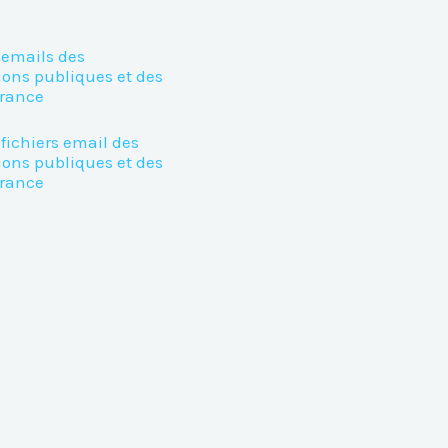
 emails des
ions publiques et des
France
fichiers email des
ions publiques et des
France