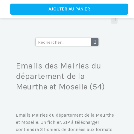
Aller
quantité
AJOUTER AU PANIER
au
de
contenu
Emails
des
Tous les fichiers d’emails
Ecoles supérieu
Mairies
du
Rechercher
département
de
la
Emails des Mairies du
Meurthe
département de la
et
Moselle
Meurthe et Moselle (54)
(54)
Emails Mairies du département de la Meurthe
et Moselle: Un fichier. ZIP à télécharger
contiendra 3 fichiers de données aux formats