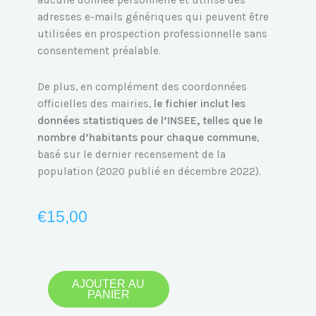
aucune donnée personnelle et utilise des
adresses e-mails génériques qui peuvent être
utilisées en prospection professionnelle sans
consentement préalable.
De plus, en complément des coordonnées
officielles des mairies,
le fichier inclut les
données statistiques de l’INSEE, telles que le
nombre d’habitants pour chaque commune
,
basé sur le dernier recensement de la
population (2020 publié en décembre 2022).
€
15,00
quantité
AJOUTER AU
PANIER
de
Emails