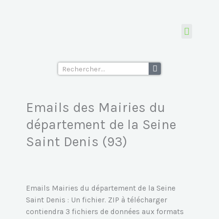
Aller
des
au
Mairies
contenu
du
département
Tous les fichiers d’emails
Ecoles supérieu
de
Rechercher
la
Seine
Saint
Emails des Mairies du
Denis
(93)
département de la Seine
Saint Denis (93)
Emails Mairies du département de la Seine
Saint Denis : Un fichier. ZIP à télécharger
contiendra 3 fichiers de données aux formats