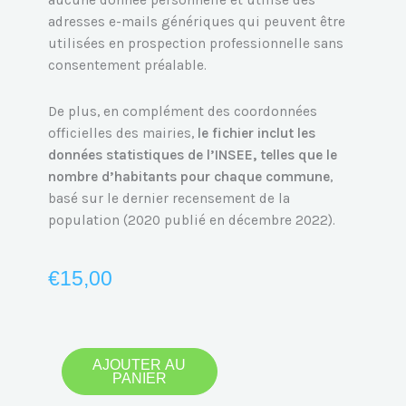
aucune donnée personnelle et utilise des
adresses e-mails génériques qui peuvent être
utilisées en prospection professionnelle sans
consentement préalable.
De plus, en complément des coordonnées
officielles des mairies,
le fichier inclut les
données statistiques de l’INSEE, telles que le
nombre d’habitants pour chaque commune
,
basé sur le dernier recensement de la
population (2020 publié en décembre 2022).
€
15,00
quantité
AJOUTER AU
PANIER
de
Emails