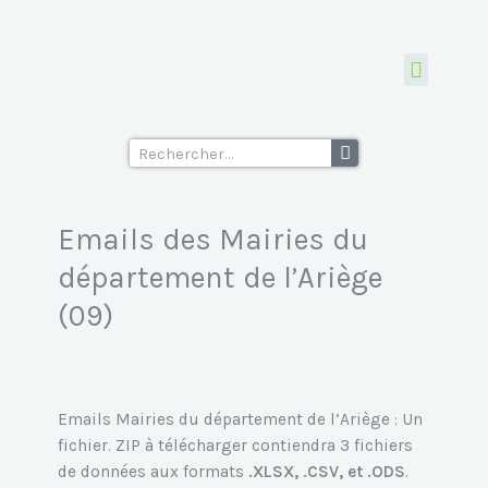
Aller
des
au
Mairies
contenu
du
département
Tous les fichiers d’emails
Ecoles supérieu
de
Rechercher
l'Ariège
(09)
Emails des Mairies du
département de l’Ariège
(09)
Emails Mairies du département de l’Ariège : Un
fichier. ZIP à télécharger contiendra 3 fichiers
de données aux formats
.XLSX, .CSV, et .ODS
.