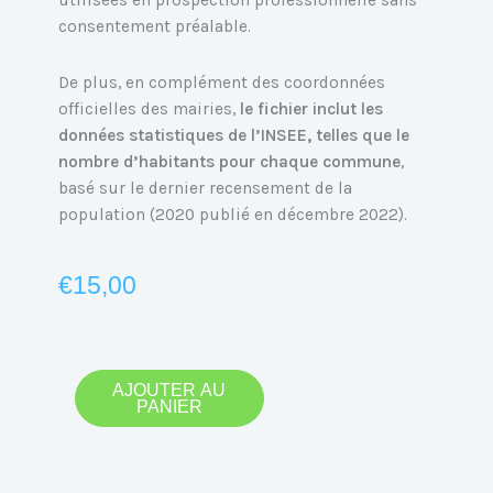
utilisées en prospection professionnelle sans
consentement préalable.
De plus, en complément des coordonnées
officielles des mairies,
le fichier inclut les
données statistiques de l’INSEE, telles que le
nombre d’habitants pour chaque commune
,
basé sur le dernier recensement de la
population (2020 publié en décembre 2022).
€
15,00
quantité
AJOUTER AU
PANIER
de
Emails
des
Mairies