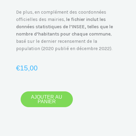
De plus, en complément des coordonnées
officielles des mairies,
le fichier inclut les
données statistiques de l’INSEE, telles que le
nombre d’habitants pour chaque commune
,
basé sur le dernier recensement de la
population (2020 publié en décembre 2022).
€
15,00
quantité
AJOUTER AU
PANIER
de
Emails
des
Mairies
du