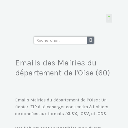
Aller
des
au
Mairies
contenu
du
département
Tous les fichiers d’emails
Ecoles supérieu
de
Rechercher
l'Oise
(60)
Emails des Mairies du
département de l’Oise (60)
Emails Mairies du département de l’Oise : Un
fichier. ZIP à télécharger contiendra 3 fichiers
de données aux formats
.XLSX, .CSV, et .ODS
.