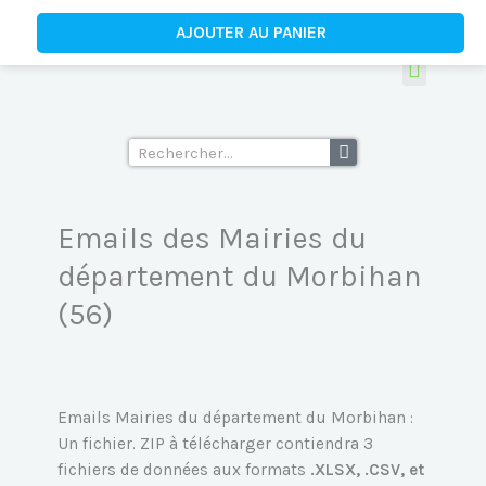
Aller
quantité
AJOUTER AU PANIER
au
de
contenu
Emails
des
Tous les fichiers d’emails
Ecoles supérieu
Mairies
du
Rechercher
département
du
Morbihan
Emails des Mairies du
(56)
département du Morbihan
(56)
Emails Mairies du département du Morbihan :
Un fichier. ZIP à télécharger contiendra 3
fichiers de données aux formats
.XLSX, .CSV, et