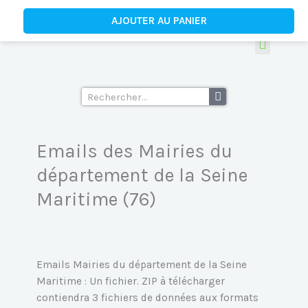
Aller
quantité
AJOUTER AU PANIER
au
de
contenu
Emails
des
Tous les fichiers d’emails
Ecoles supérieu
Mairies
du
Rechercher
département
de
la
Emails des Mairies du
Seine
département de la Seine
Maritime
(76)
Maritime (76)
Emails Mairies du département de la Seine
Maritime : Un fichier. ZIP à télécharger
contiendra 3 fichiers de données aux formats