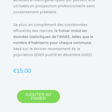
adresses e-mails génériques qui peuvent être
utilisées en prospection professionnelle sans
consentement préalable.
De plus, en complément des coordonnées
officielles des mairies,
le fichier inclut les
données statistiques de l’INSEE, telles que le
nombre d’habitants pour chaque commune
,
basé sur le dernier recensement de la
population (2020 publié en décembre 2022).
€
15,00
quantité
AJOUTER AU
PANIER
de
Emails
des