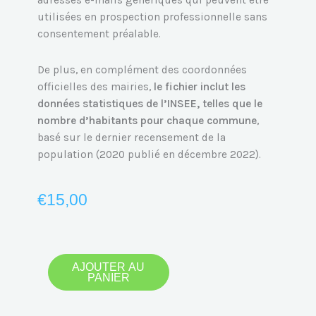
adresses e-mails génériques qui peuvent être
utilisées en prospection professionnelle sans
consentement préalable.
De plus, en complément des coordonnées
officielles des mairies,
le fichier inclut les
données statistiques de l’INSEE, telles que le
nombre d’habitants pour chaque commune
,
basé sur le dernier recensement de la
population (2020 publié en décembre 2022).
€
15,00
quantité
AJOUTER AU
PANIER
de
Emails
des