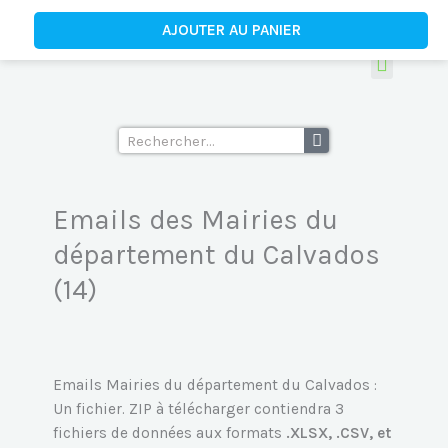
Aller
quantité
AJOUTER AU PANIER
au
de
contenu
Emails
des
Tous les fichiers d’emails
Ecoles supérieu
Mairies
du
Rechercher
département
du
Calvados
Emails des Mairies du
(14)
département du Calvados
(14)
Emails Mairies du département du Calvados :
Un fichier. ZIP à télécharger contiendra 3
fichiers de données aux formats
.XLSX, .CSV, et